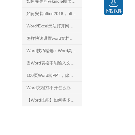
如何完美的在kindle阅读PDF文件？
如何安装office2016，office2016正版下载安装方法
Word/Excel无法打开网络下载文件
怎样快速设置word文档背景
Word技巧精选：Word高手快人一步的9条录入技巧
当Word表格不能输入文字，你知道怎么解决吗？
100页Word转PPT，你能花3分钟完成吗？
Word文档打不开怎么办
【Word技能】如何将多个文档的内容进行合并？