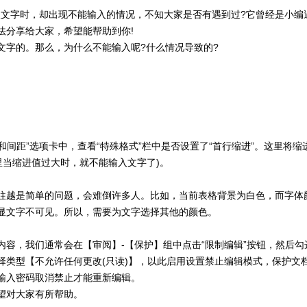
入文字时，却出现不能输入的情况，不知大家是否有遇到过?它曾经是小编
法分享给大家，希望能帮助到你!
文字的。那么，为什么不能输入呢?什么情况导致的?
和间距”选项卡中，查看“特殊格式”栏中是否设置了“首行缩进”。这里将缩
这里当缩进值过大时，就不能输入文字了)。
往越是简单的问题，会难倒许多人。比如，当前表格背景为白色，而字体
显文字不可见。所以，需要为文字选择其他的颜色。
容，我们通常会在【审阅】-【保护】组中点击“限制编辑”按钮，然后勾
择类型【不允许任何更改(只读)】，以此启用设置禁止编辑模式，保护文
输入密码取消禁止才能重新编辑。
望对大家有所帮助。