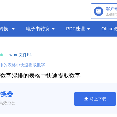
客户
直接编
转换

电子书转换

PDF处理

Offic
b
word文件F4
排的表格中快速提取数字
本数字混排的表格中快速提取数字
转换器
马上下载
高效办公