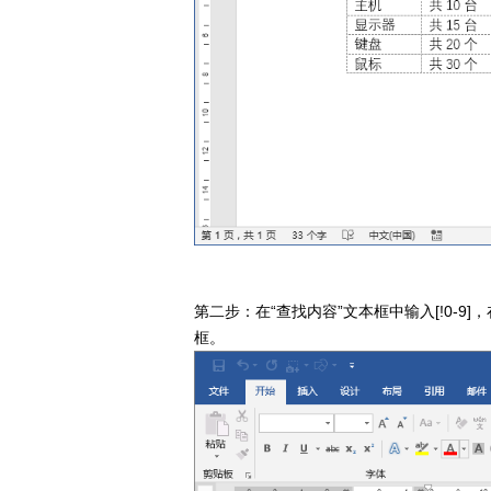
第二步：在“查找内容”文本框中输入[!0-9
框。