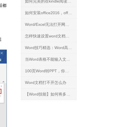
如何完美的在kindle阅读PDF文件？
后都
如何安装office2016，office2016正版下载安装方法
Word/Excel无法打开网络下载文件
怎样快速设置word文档背景
话
Word技巧精选：Word高手快人一步的9条录入技巧
当Word表格不能输入文字，你知道怎么解决吗？
100页Word转PPT，你能花3分钟完成吗？
Word文档打不开怎么办
【Word技能】如何将多个文档的内容进行合并？