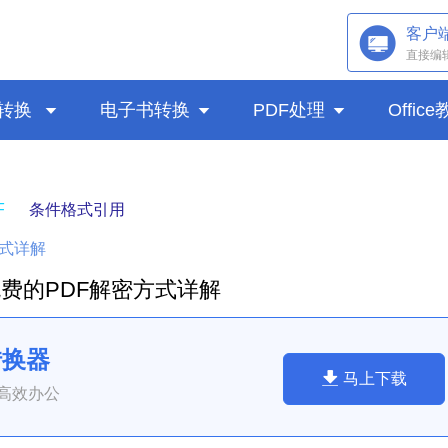
客户
直接编
转换

电子书转换

PDF处理

Offic
F
条件格式引用
方式详解
费的PDF解密方式详解
转换器
马上下载
高效办公