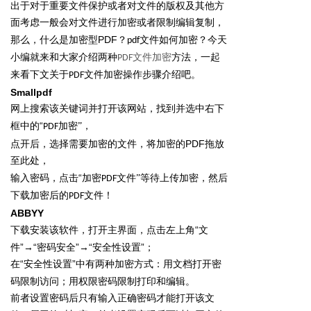
出于对于重要文件保护或者对文件的版权及其他方
面考虑一般会对文件进行加密或者限制编辑复制，
PDF
那么，什么是加密型
？
文件如何加密？今天
pdf
小编就来和大家介绍两种
文件加密
方法，一起
PDF
来看下文关于
文件加密操作步骤介绍吧。
PDF
Smallpdf
网上搜索该关键词并打开该网站，找到并选中右下
“
框中的
加密”，
PDF
PDF
点开后，选择需要加密的文件，将加密的
拖放
至此处，
“加密
输入密码，点击
文件”等待上传加密，然后
PDF
下载加密后的
文件！
PDF
ABBYY
“文
下载安装该软件，打开主界面，点击左上角
件”→“密码安全”→“安全性设置”；
“安全性设置”中有两种加密方式：用文档打开密
在
码限制访问；用权限密码限制打印和编辑。
前者设置密码后只有输入正确密码才能打开该文