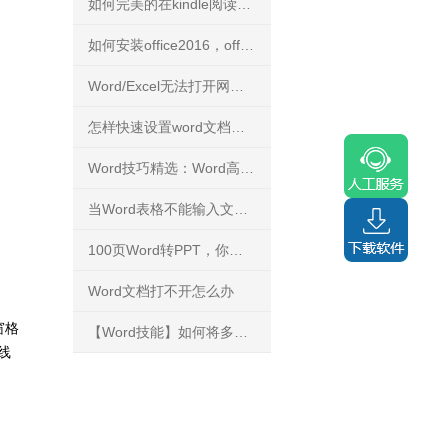
如何完美的在kindle阅读PDF文件？
如何安装office2016，office2016正版下载安装方法
Word/Excel无法打开网络下载文件
怎样快速设置word文档背景
Word技巧精选：Word高手快人一步的9条录入技巧
当Word表格不能输入文字，你知道怎么解决吗？
100页Word转PPT，你能花3分钟完成吗？
Word文档打不开怎么办
窗格
【Word技能】如何将多个文档的内容进行合并？
线