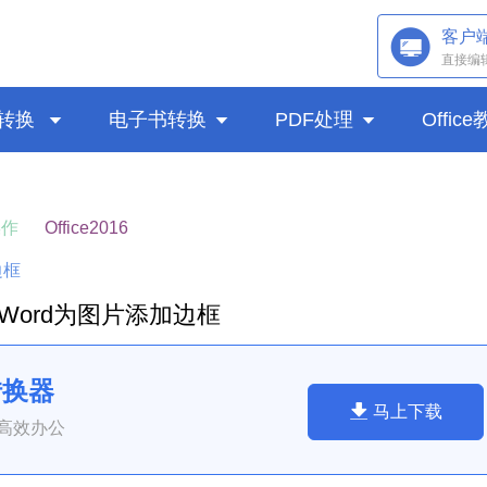
客户
直接编
转换

电子书转换

PDF处理

Offic
操作
Office2016
边框
Word为图片添加边框
转换器
马上下载
高效办公