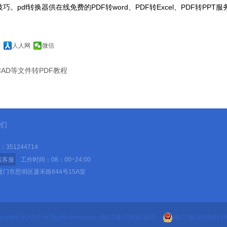
技巧。pdf转换器供在线免费的PDF转word、PDF转Excel、PDF转PPT服
博
人人网
微信
、CAD等文件转PDF教程
们
351244714
线客服
工作时间：08：00~24:00
门市思明区厦禾路844号15A室
pyright © 2017 All Rights Reserved.
闽ICP备17008248号
闽ICP备16005963