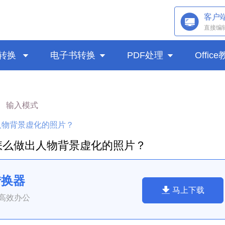
客户
直接编
转换

电子书转换

PDF处理

Offic
输入模式
人物背景虚化的照片？
怎么做出人物背景虚化的照片？
转换器
马上下载
高效办公