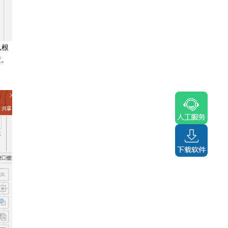
以根
置。