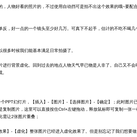
的，人物好看的照片的，不过使用自动挡可是拍不出这个效果的哦~要配
单反，好一点的一个镜头至少好几万。可真下不起手，估计的不吃不喝几
以很多时候我们能基本满足日常拍摄了。
片进行背景虚化。回到过去的地点人物天气早已物是人非了。自己又不会P
成。
个PPT幻灯片，【插入】-【图片】-【选择图片】-【确定】；此时图片
复制图片，这里可以直接按住Ctrl+左键拖动，释放鼠标即可复制一张一
比需让2张图片重叠；
术效果】-【虚化】整张图片已经进入虚化效果了。但是别忘记了我们想要做