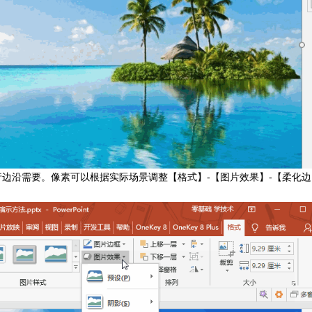
边沿需要。像素可以根据实际场景调整【格式】-【图片效果】-【柔化边