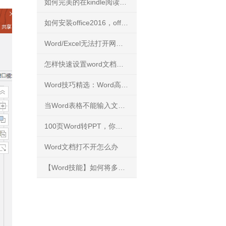
如何完美的在kindle阅读PDF文件？
如何安装office2016，office2016正版下载安装方法
Word/Excel无法打开网络下载文件
怎样快速设置word文档背景
Word技巧精选：Word高手快人一步的9条录入技巧
当Word表格不能输入文字，你知道怎么解决吗？
100页Word转PPT，你能花3分钟完成吗？
Word文档打不开怎么办
【Word技能】如何将多个文档的内容进行合并？