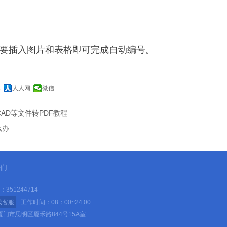
要插入图片和表格即可完成自动编号。
博
人人网
微信
、CAD等文件转PDF教程
么办
们
351244714
线客服
工作时间：08：00~24:00
门市思明区厦禾路844号15A室