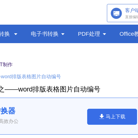
客户
直接编
转换

电子书转换

PDF处理

Offic
PT制作
—word排版表格图片自动编号
篇之——word排版表格图片自动编号
转换器
马上下载
高效办公