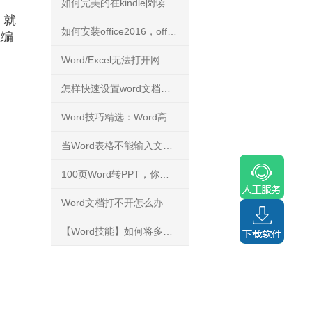
如何完美的在kindle阅读PDF文件？
，就
如何安装office2016，office2016正版下载安装方法
在编
Word/Excel无法打开网络下载文件
怎样快速设置word文档背景
Word技巧精选：Word高手快人一步的9条录入技巧
当Word表格不能输入文字，你知道怎么解决吗？
100页Word转PPT，你能花3分钟完成吗？
Word文档打不开怎么办
【Word技能】如何将多个文档的内容进行合并？