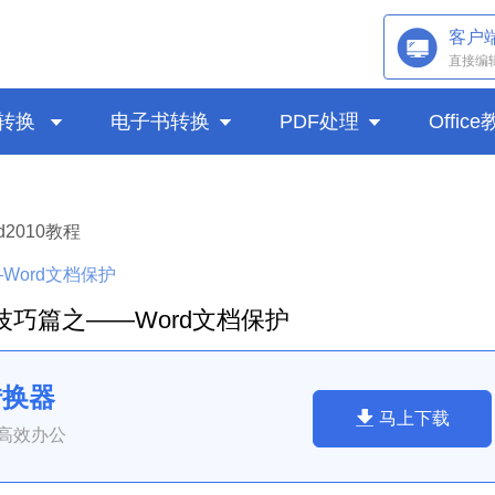
客户
直接编
转换

电子书转换

PDF处理

Offic
d2010教程
—Word文档保护
d技巧篇之——Word文档保护
转换器
马上下载
高效办公