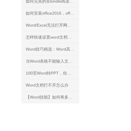
如何完美的在kindle阅读PDF文件？
如何安装office2016，office2016正版下载安装方法
Word/Excel无法打开网络下载文件
怎样快速设置word文档背景
Word技巧精选：Word高手快人一步的9条录入技巧
当Word表格不能输入文字，你知道怎么解决吗？
100页Word转PPT，你能花3分钟完成吗？
Word文档打不开怎么办
【Word技能】如何将多个文档的内容进行合并？