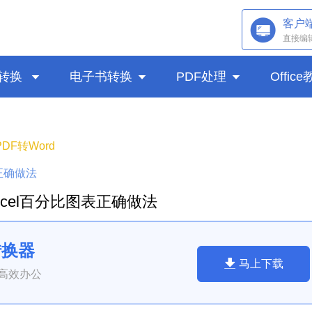
客户
直接编
转换

电子书转换

PDF处理

Offic
PDF转Word
表正确做法
xcel百分比图表正确做法
转换器
马上下载
高效办公