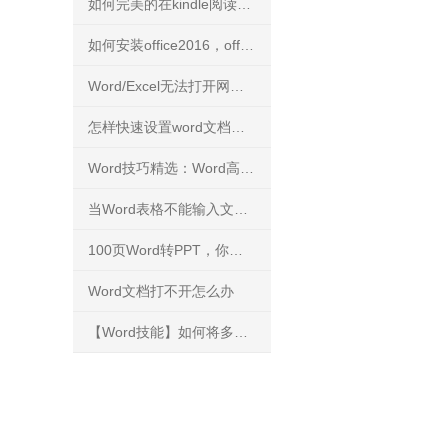
如何完美的在kindle阅读PDF文件？
如何安装office2016，office2016正版下载安装方法
Word/Excel无法打开网络下载文件
怎样快速设置word文档背景
Word技巧精选：Word高手快人一步的9条录入技巧
当Word表格不能输入文字，你知道怎么解决吗？
100页Word转PPT，你能花3分钟完成吗？
Word文档打不开怎么办
【Word技能】如何将多个文档的内容进行合并？