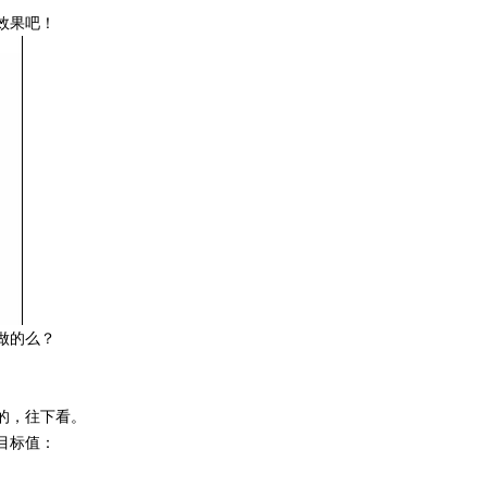
效果吧！
做的么？
的，往下看。
目标值：