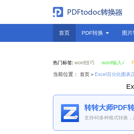
首页
PDF转换

图片
热门标签:
word技巧
word输入√
当前位置：
首页
Excel百分比图
>
E
转转大师PDF
支持40多种格式转换，